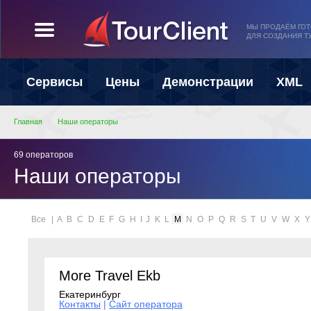
МЫ ПРОДАЁМ ГО
ДЛЯ СОЗДАНИЯ Т
Сервисы
Цены
Демонстрации
XML
Главная
Наши операторы
69 операторов
Наши операторы
Все
|
A
B
C
D
E
F
G
H
I
J
K
L
M
N
O
P
Q
R
S
T
U
V
W
X
Y
More Travel Ekb
Екатеринбург
Контакты
|
Сайт оператора