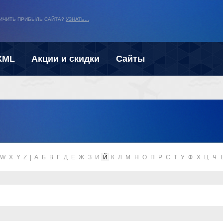
ЛИЧИТЬ ПРИБЫЛЬ САЙТА?
УЗНАТЬ...
XML
Акции и скидки
Сайты
W
X
Y
Z
|
А
Б
В
Г
Д
Е
Ж
З
И
Й
К
Л
М
Н
О
П
Р
С
Т
У
Ф
Х
Ц
Ч