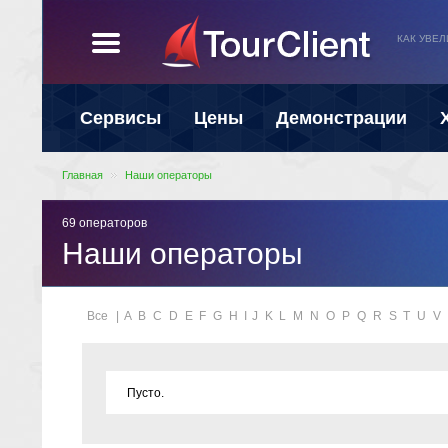
КАК УВЕ
Сервисы
Цены
Демонстрации
Главная
Наши операторы
69 операторов
Наши операторы
Все
|
A
B
C
D
E
F
G
H
I
J
K
L
M
N
O
P
Q
R
S
T
U
V
Пусто.