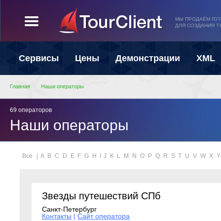
МЫ ПРОДАЁМ ГО
ДЛЯ СОЗДАНИЯ Т
Сервисы
Цены
Демонстрации
XML
Главная
Наши операторы
69 операторов
Наши операторы
Все
|
A
B
C
D
E
F
G
H
I
J
K
L
M
N
O
P
Q
R
S
T
U
V
W
X
Y
Звезды путешествий СПб
Санкт-Петербург
Контакты
|
Сайт оператора